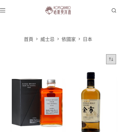
跳
至
主
要
內
容
首頁
威士忌
依國家
日本