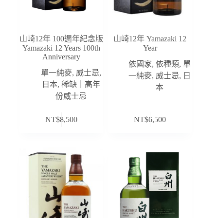
山崎12年 100週年紀念版
山崎12年 Yamazaki 12
Yamazaki 12 Years 100th
Year
Anniversary
依國家
,
依種類
,
單
單一純麥
,
威士忌
,
一純麥
,
威士忌
,
日
日本
,
稀缺｜高年
本
份威士忌
NT$
8,500
NT$
6,500