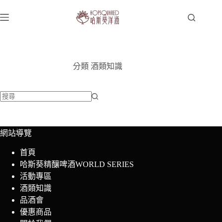
跳
至
主
要
內
容
分類
酒類知識
找
不
到
網站導覽
符
首頁
合
哈斯葵精釀啤酒WORLD SERIES
條
活動專區
件
酒類知識
的
品酒會
結
優惠商品
果