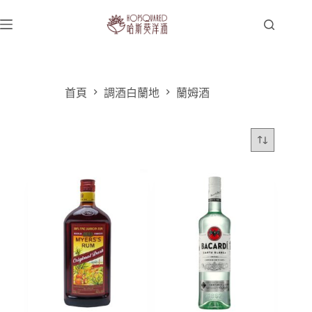
跳
至
主
要
內
容
首頁
調酒白蘭地
蘭姆酒