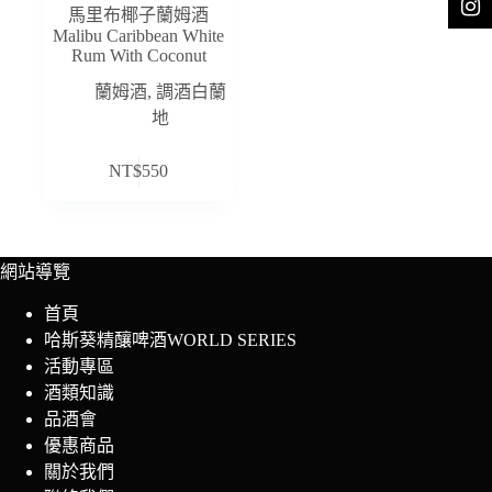
馬里布椰子蘭姆酒
Malibu Caribbean White
Rum With Coconut
蘭姆酒
,
調酒白蘭
地
NT$
550
網站導覽
首頁
哈斯葵精釀啤酒WORLD SERIES
活動專區
酒類知識
品酒會
優惠商品
關於我們