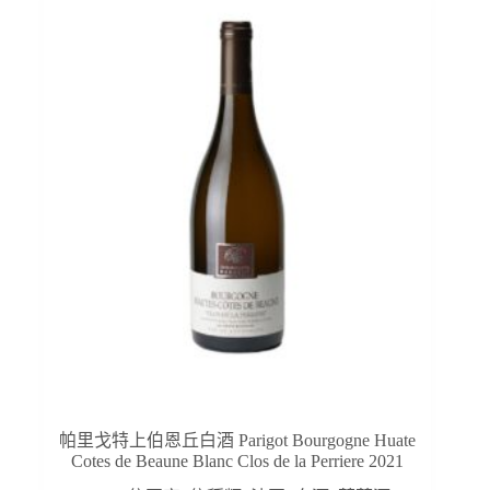
帕里戈特上伯恩丘白酒 Parigot Bourgogne Huate
Cotes de Beaune Blanc Clos de la Perriere 2021