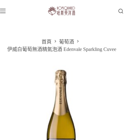
跳
至
主
要
內
容
首頁
葡萄酒
伊威白葡萄無酒精氣泡酒 Edenvale Sparkling Cuvee