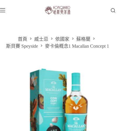
跳
至
主
要
內
容
首頁
威士忌
依國家
蘇格蘭
斯貝賽 Speyside
麥卡倫概念1 Macallan Concept 1