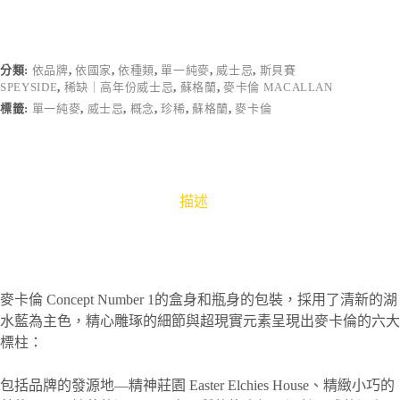
分類:
依品牌
,
依國家
,
依種類
,
單一純麥
,
威士忌
,
斯貝賽
SPEYSIDE
,
稀缺｜高年份威士忌
,
蘇格蘭
,
麥卡倫 MACALLAN
標籤:
單一純麥
,
威士忌
,
概念
,
珍稀
,
蘇格蘭
,
麥卡倫
描述
麥卡倫 Concept Number 1的盒身和瓶身的包裝，採用了清新的湖
水藍為主色，精心雕琢的細節與超現實元素呈現出麥卡倫的六大
標柱：
包括品牌的發源地—精神莊園 Easter Elchies House、精緻小巧的