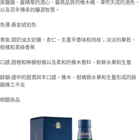
蒸餾器、最精華的酒心、最高品質的橡木桶、渾然天成的酒色，
以及百年傳承的釀酒智慧。
色澤:黃金琥珀色
香氣:甜奶油太妃糖、杏仁、生薑辛香味和肉桂；淡淡的果乾、
柑橘和青綠香蕉
口感:甜橙和檸檬柑橘以及柔和的橡木香料、新鮮水果和生薑
餘韻:適中的甜潤與辛口感，橡木、柑橘類水果和生薑形成的餘
韻揮之不去
相關商品