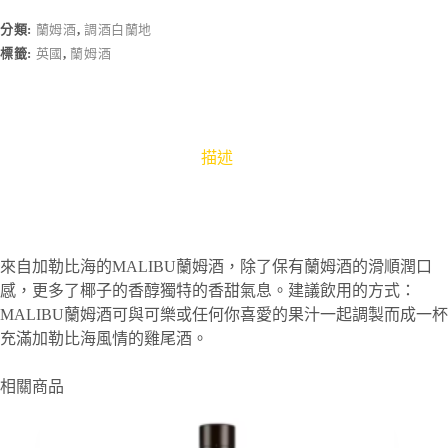
分類:
蘭姆酒
,
調酒白蘭地
標籤:
英國
,
蘭姆酒
描述
來自加勒比海的MALIBU蘭姆酒，除了保有蘭姆酒的滑順潤口
感，更多了椰子的香醇獨特的香甜氣息。建議飲用的方式：
MALIBU蘭姆酒可與可樂或任何你喜愛的果汁一起調製而成一杯
充滿加勒比海風情的雞尾酒。
相關商品