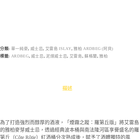
分類:
單一純麥
,
威士忌
,
艾雷島 ISLAY
,
雅柏 ARDBEG (阿貝)
標籤:
ARDBEG
,
威士忌
,
泥煤威士忌
,
艾雷島
,
蘇格蘭
,
雅柏
描述
為了打造強烈而醇厚的酒液，「煙霧之蹤：羅第丘版」將艾雷島
的雅柏麥芽威士忌，透過經典波本桶與南法隆河區享譽盛名的羅
第丘（Côte Rôtie）紅酒桶分次熟成後，賦予了酒體獨特的風