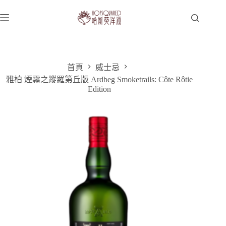
跳
至
主
要
內
容
首頁
威士忌
雅柏 煙霧之蹤羅第丘版 Ardbeg Smoketrails: Côte Rôtie
Edition