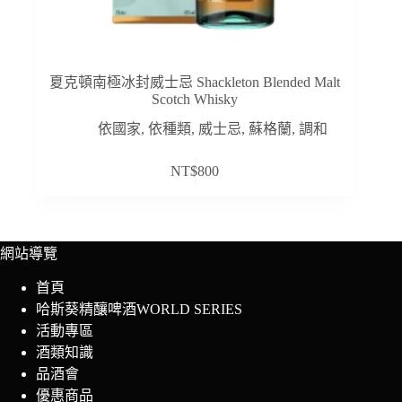
夏克頓南極冰封威士忌 Shackleton Blended Malt
Scotch Whisky
依國家
,
依種類
,
威士忌
,
蘇格蘭
,
調和
NT$
800
網站導覽
首頁
哈斯葵精釀啤酒WORLD SERIES
活動專區
酒類知識
品酒會
優惠商品