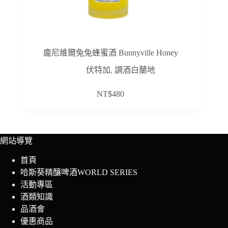
龐尼維爾兔兔蜂蜜酒 Bunnyville Honey
伏特加
,
調酒白蘭地
NT$
480
網站導覽
首頁
哈斯葵精釀啤酒WORLD SERIES
活動專區
酒類知識
品酒會
優惠商品