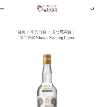
跳
至
主
要
內
容
首頁
中式白酒
金門高粱酒
金門高粱 Kinmen Kaoliang Liquor