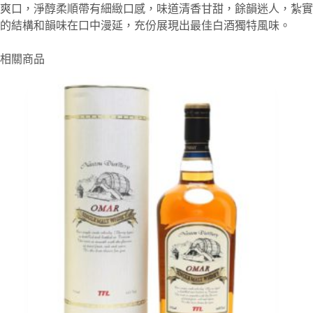
爽口，淨醇柔順帶有細緻口感，味道清香甘甜，餘韻迷人，紮實
的結構和韻味在口中漫延，充份展現出最佳白酒獨特風味。
相關商品