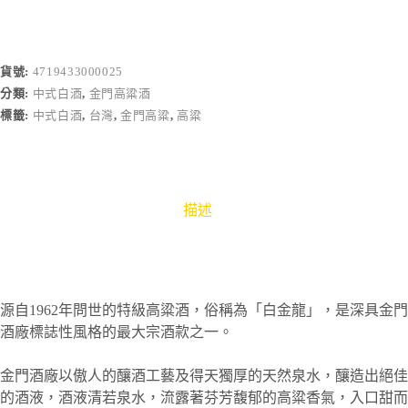
貨號:
4719433000025
分類:
中式白酒
,
金門高粱酒
標籤:
中式白酒
,
台灣
,
金門高粱
,
高粱
描述
源自1962年問世的特級高粱酒，俗稱為「白金龍」，是深具金門
酒廠標誌性風格的最大宗酒款之一。
金門酒廠以傲人的釀酒工藝及得天獨厚的天然泉水，釀造出絕佳
的酒液，酒液清若泉水，流露著芬芳馥郁的高粱香氣，入口甜而