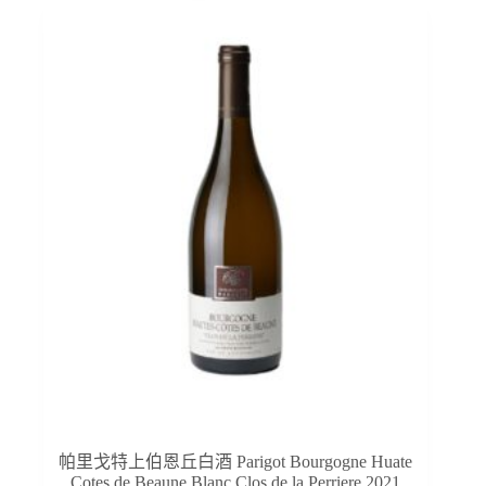
帕里戈特上伯恩丘白酒 Parigot Bourgogne Huate
Cotes de Beaune Blanc Clos de la Perriere 2021