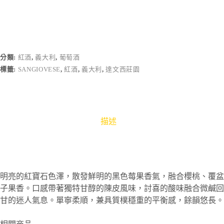
分類:
紅酒
,
義大利
,
葡萄酒
標籤:
SANGIOVESE
,
紅酒
,
義大利
,
達文西莊園
描述
明亮的紅寶石色澤，散發鮮明的黑色莓果香氣，融合櫻桃、覆盆
子果香。口感帶著獨特甘醇的陳皮風味，討喜的酸味融合微鹹回
甘的迷人氣息。單寧柔順，兼具質樸穩重的平衡感，餘韻悠長。