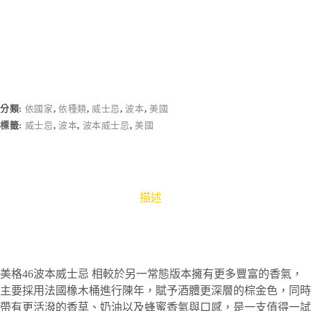
分類:
依國家
,
依種類
,
威士忌
,
波本
,
美國
標籤:
威士忌
,
波本
,
波本威士忌
,
美國
描述
美格46波本威士忌 相較於另一常態版本擁有更多豐富的香氣，
主要採用法國橡木桶進行陳年，賦予酒體更深層的棕金色，同時
帶有更活潑的香草、奶油以及蜂蜜香氣與口感，是一支值得一試