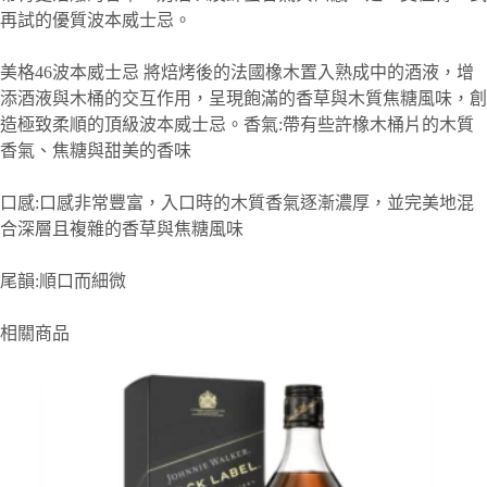
再試的優質波本威士忌。
美格46波本威士忌 將焙烤後的法國橡木置入熟成中的酒液，增
添酒液與木桶的交互作用，呈現飽滿的香草與木質焦糖風味，創
造極致柔順的頂級波本威士忌。香氣:帶有些許橡木桶片的木質
香氣、焦糖與甜美的香味
口感:口感非常豐富，入口時的木質香氣逐漸濃厚，並完美地混
合深層且複雜的香草與焦糖風味
尾韻:順口而細微
相關商品