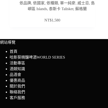
依品牌
,
依國家
,
依種類
,
單一純麥
,
威士忌
,
島
嶼區 Islands
,
泰斯卡 Talisker
,
蘇格蘭
NT$
1,580
網站導覽
首頁
哈斯葵精釀啤酒WORLD SERIES
活動專區
酒類知識
品酒會
優惠商品
關於我們
聯絡我們
客戶服務