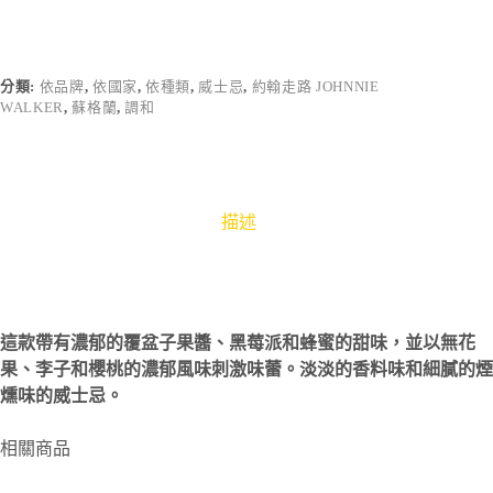
分類:
依品牌
,
依國家
,
依種類
,
威士忌
,
約翰走路 JOHNNIE
WALKER
,
蘇格蘭
,
調和
描述
這款帶有濃郁的覆盆子果醬、黑莓派和蜂蜜的甜味，並以無花
果、李子和櫻桃的濃郁風味刺激味蕾。淡淡的香料味和細膩的煙
燻味的威士忌。
相關商品