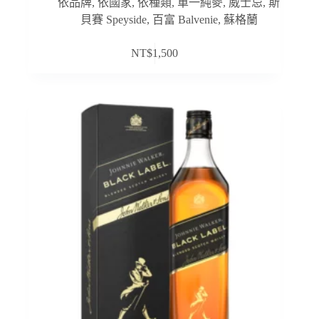
依品牌
,
依國家
,
依種類
,
單一純麥
,
威士忌
,
斯
貝賽 Speyside
,
百富 Balvenie
,
蘇格蘭
NT$
1,500