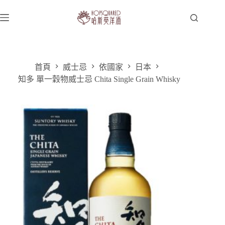
跳
至
主
要
內
容
首頁
威士忌
依國家
日本
知多 單一穀物威士忌 Chita Single Grain Whisky