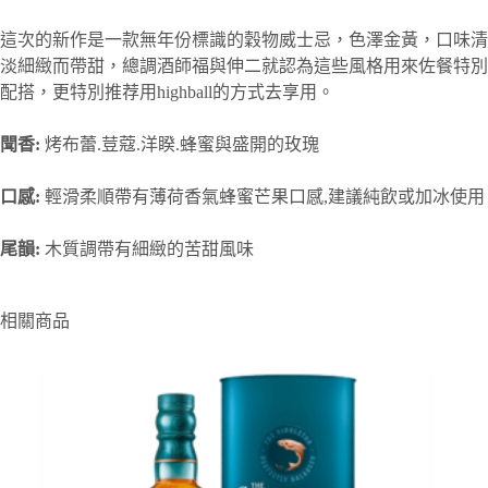
這次的新作是一款無年份標識的穀物威士忌，色澤金黃，口味清
淡細緻而帶甜，總調酒師福與伸二就認為這些風格用來佐餐特別
配搭，更特別推荐用highball的方式去享用。
聞香:
烤布蕾.荳蔻.洋睽.蜂蜜與盛開的玫瑰
口感:
輕滑柔順帶有薄荷香氣蜂蜜芒果口感,建議純飲或加冰使用
尾韻:
木質調帶有細緻的苦甜風味
相關商品