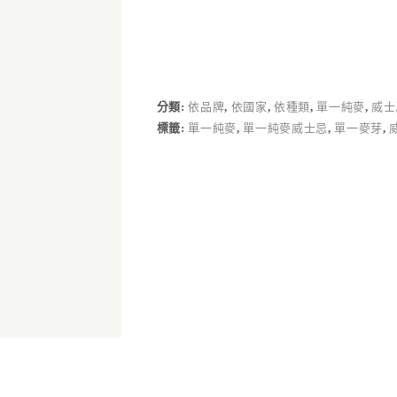
分類:
依品牌
,
依國家
,
依種類
,
單一純麥
,
威士
標籤:
單一純麥
,
單一純麥威士忌
,
單一麥芽
,