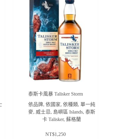
泰斯卡風暴 Talisker Storm
士
依品牌
,
依國家
,
依種類
,
單一純
麥
,
威士忌
,
島嶼區 Islands
,
泰斯
卡 Talisker
,
蘇格蘭
NT$
1,250