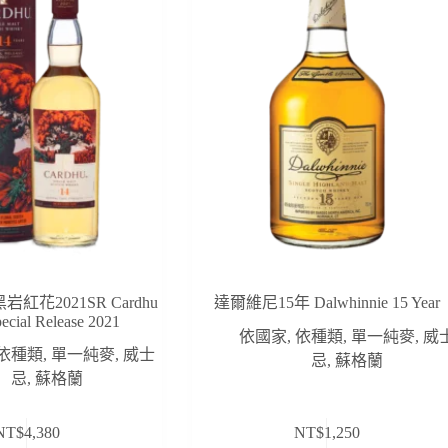
紅花2021SR Cardhu
達爾維尼15年 Dalwhinnie 15 Year
pecial Release 2021
依國家
,
依種類
,
單一純麥
,
威
依種類
,
單一純麥
,
威士
忌
,
蘇格蘭
忌
,
蘇格蘭
NT$
4,380
NT$
1,250