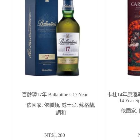
百齡罈17年 Ballantine’s 17 Year
卡杜14年原酒黑岩
14 Year S
依國家
,
依種類
,
威士忌
,
蘇格蘭
,
依國家
,
調和
NT$
1,280