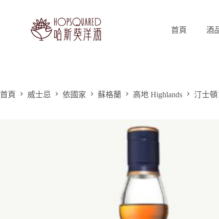
跳
至
主
首頁
酒
要
內
容
首頁
威士忌
依國家
蘇格蘭
高地 Highlands
汀士頓12