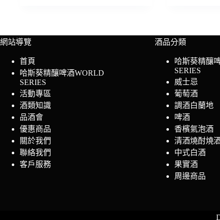
網站導覽
酒品分類
首頁
哈斯葵精釀啤
SERIES
哈斯葵精釀啤酒WORLD
威士忌
SERIES
活動專區
葡萄酒
酒類知識
調酒白蘭地
品酒會
啤酒
優惠商品
香檳氣泡酒
關於我們
清酒燒酎燒
聯絡我們
中式白酒
客戶服務
果實酒
周邊商品