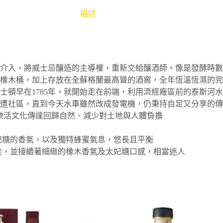
描述
的介入，將威士忌釀造的主導權，重新交給釀酒師。像是發酵時數
木桶，加上存放在全蘇格蘭最高聳的酒窖，全年恆溫恆濕的完美熟
士頓早在1785年，就開始走在前端，利用流經廠區前的泰斯河
遭社區，直到今天水車雖然改成發電機，仍秉持自足又分享的傳
S樂活文化傳達回歸自然、減少對土地與人體負擔
妃糖的香氣，以及獨特蜂蜜氣息，悠長且平衡
尖，並接續著細緻的橡木香氣及太妃糖口感，相當迷人