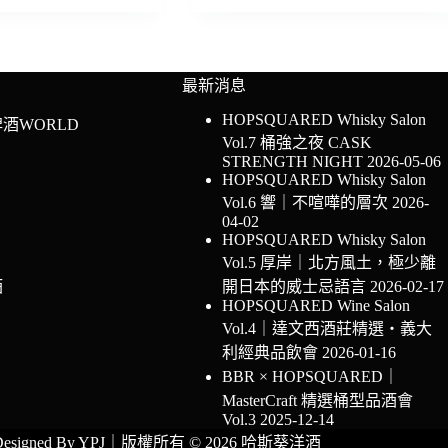
最新消息
HOPSQUARED Whisky Salon
酒WORLD
Vol.7 桶強之夜 CASK
STRENGTH NIGHT
2026-05-06
HOPSQUARED Whisky Salon
Vol.6 響｜不喧嘩的層次
2026-
04-02
HOPSQUARED Whisky Salon
Vol.5 厚岸｜北方風土，極少離
酒
開日本的威士忌語言
2026-02-17
HOPSQUARED Wine Salon
Vol.4｜達文西酒莊精選・義大
利經典品飲會
2026-01-16
BBR × HOPSQUARED｜
MasterCraft 精選桶型品酒會
Vol.3
2025-12-14
Designed By
YPJ
｜版權所有 © 2026 哈斯葵洋酒