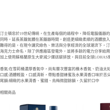
汀士頓忠於19世紀傳統，在生產每個的過程中，降低電腦儀器
同時，延長蒸餾氣體在蒸餾器時間，創造更細緻柔順的酒體放入橡
難得的是，在現今講究綠色、樂活與分享經濟的全球潮流下，汀
海克力士命名，除了供應廠區發電外，並將多餘的電力分享給周
加上使用蘇格蘭原生大麥減少運送碳排放，與目前全球LOHA
香氣:在雪莉桶濃厚香氣中，尚有層次豐富的橡木香氣、奶油太
口感:酒體輕盈，口感清新，帶點香甜蜂蜜及水果清香口味於舌
尾韻:細緻的水果清香、蜜餞、烏梅微甜餘韻，久留於口中
相關商品