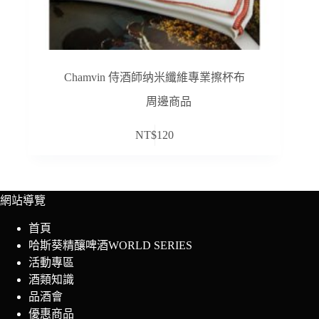
Chamvin 侍酒師纳米纖維專業擦杯布
周邊商品
NT$
120
網站導覽
首頁
哈斯葵精釀啤酒WORLD SERIES
活動專區
酒類知識
品酒會
優惠商品