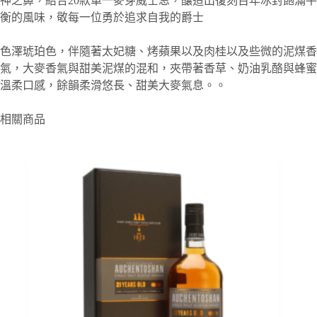
神之鼻，結合20款單一麥芽威士忌，釀造出復刻百年冰封飽滿平
衡的風味，敬每一位勇於追求自我的爵士
色澤琥珀色，伴隨著太妃糖、烤蘋果以及肉桂以及些微的泥煤香
氣，大麥香氣與甜美泥煤的混和，夾帶著香草、奶油乳酪與蜂蜜
溫柔口感，餘韻柔滑悠長、甜美大麥氣息。。
相關商品