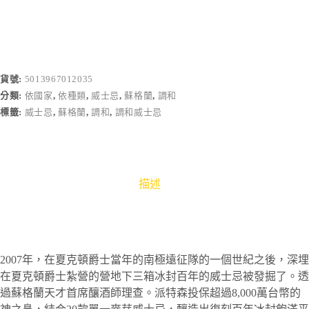
貨號:
5013967012035
分類:
依國家
,
依種類
,
威士忌
,
蘇格蘭
,
調和
標籤:
威士忌
,
蘇格蘭
,
調和
,
調和威士忌
描述
2007年，在夏克頓爵士當年的南極遠征隊的一個世紀之後，深埋
在夏克頓爵士紮營的營地下三箱冰封百年的威士忌被發掘了。透
過蘇格蘭天才首席釀酒師理查。派特森投保超過8,000萬台幣的