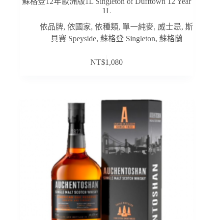
蘇格登12年歐洲版1L Singleton of Dufftown 12 Year
1L
依品牌
,
依國家
,
依種類
,
單一純麥
,
威士忌
,
斯
貝賽 Speyside
,
蘇格登 Singleton
,
蘇格蘭
NT$
1,080