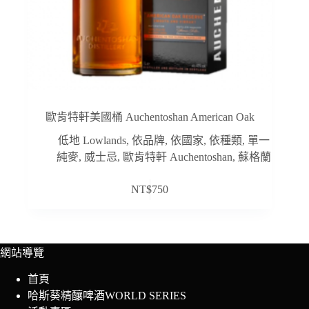
歐肯特軒美國桶 Auchentoshan American Oak
低地 Lowlands
,
依品牌
,
依國家
,
依種類
,
單一
純麥
,
威士忌
,
歐肯特軒 Auchentoshan
,
蘇格蘭
NT$
750
網站導覽
首頁
哈斯葵精釀啤酒WORLD SERIES