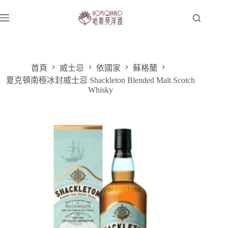
跳
至
主
要
內
容
首頁
威士忌
依國家
蘇格蘭
夏克頓南極冰封威士忌 Shackleton Blended Malt Scotch
Whisky