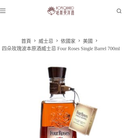
跳
至
主
要
內
容
首頁
威士忌
依國家
美國
四朵玫瑰波本原酒威士忌 Four Roses Single Barrel 700ml