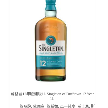
蘇格登12年歐洲版1L Singleton of Dufftown 12 Year
1L
依品牌
,
依國家
,
依種類
,
單一純麥
,
威士忌
,
斯