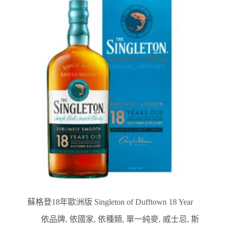
蘇格登18年歐洲版 Singleton of Dufftown 18 Year
依品牌
,
依國家
,
依種類
,
單一純麥
,
威士忌
,
斯