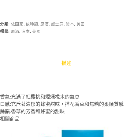
分類:
依國家
,
依種類
,
原酒
,
威士忌
,
波本
,
美國
標籤:
原酒
,
波本
,
美國
描述
香氣:充滿了紅櫻桃和煙燻橡木的氣息
口感:充斥著濃郁的蜂蜜甜味，搭配香草和焦糖的柔順質感
餘韻:香草的芳香和蜂蜜的甜味
相關商品