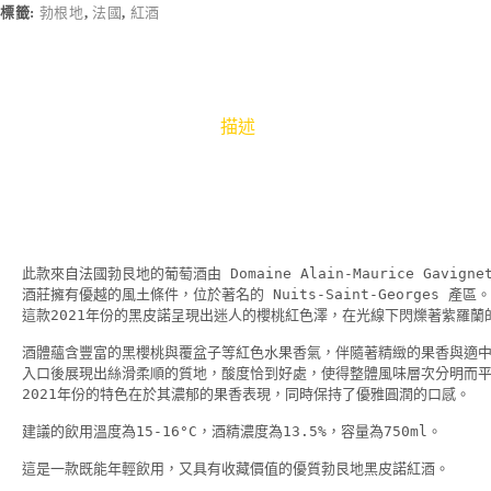
標籤:
勃根地
,
法國
,
紅酒
描述
此款來自法國勃艮地的葡萄酒由 Domaine Alain-Maurice Gavigne
酒莊擁有優越的風土條件，位於著名的 Nuits-Saint-Georges 產區。

這款2021年份的黑皮諾呈現出迷人的櫻桃紅色澤，在光線下閃爍著紫羅蘭的
酒體蘊含豐富的黑櫻桃與覆盆子等紅色水果香氣，伴隨著精緻的果香與適中
入口後展現出絲滑柔順的質地，酸度恰到好處，使得整體風味層次分明而平
2021年份的特色在於其濃郁的果香表現，同時保持了優雅圓潤的口感。

建議的飲用溫度為15-16°C，酒精濃度為13.5%，容量為750ml。
