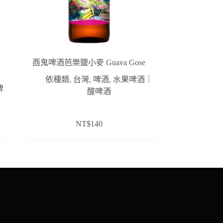
酉鬼啤酒芭樂鹽小麥 Guava Gose
依種類
,
台灣
,
啤酒
,
水果啤酒｜
啤
酸啤酒
NT$
140