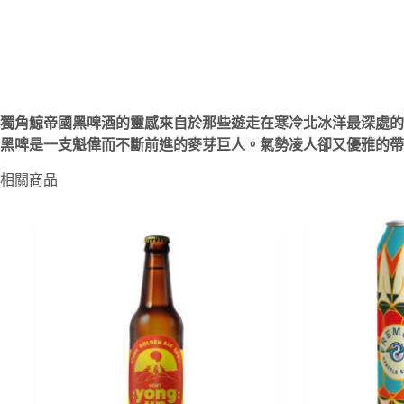
獨角鯨帝國黑啤酒的靈感來自於那些遊走在寒冷北冰洋最深處的
黑啤是一支魁偉而不斷前進的麥芽巨人。氣勢凌人卻又優雅的帶
相關商品