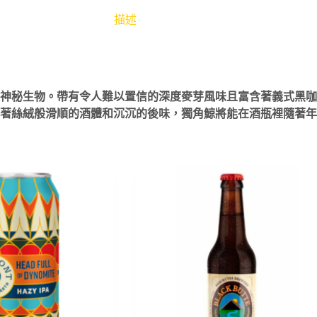
描述
神秘生物。帶有令人難以
置信的深度麥芽風味且富含著義式黑咖啡
著絲絨般滑順
的酒體和沉沉的後味，獨角鯨將能在酒瓶裡隨著年