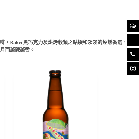
，Baker黑巧克力及烘烤穀類之點綴和淡淡的煙燻
香氣，這款
月而越陳越香。