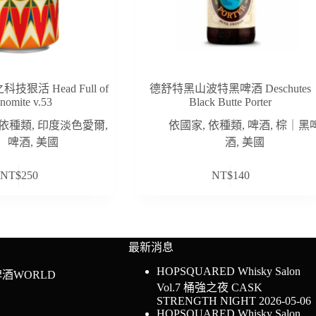
技狠活 Head Full of
德舒特黑山波特黑啤酒 Deschutes
nomite v.53
Black Butte Porter
依種類
,
印度淡色愛爾
,
依國家
,
依種類
,
啤酒
,
棕｜黑
啤酒
,
美國
酒
,
美國
NT$
250
NT$
140
最新消息
HOPSQUARED Whisky Salon
酒WORLD
Vol.7 桶強之夜 CASK
STRENGTH NIGHT
2026-05-06
HOPSQUARED Whisky Salon