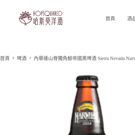
跳
至
主
首頁
酒
要
內
容
首頁
啤酒
內華達山脊獨角鯨帝國黑啤酒 Sierra Nevada Narwhal I