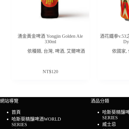
湧金黃金啤酒 Yongjin Golden Ale
酒花鐵拳v.53之科
330ml
Dy
依種類
,
台灣
,
啤酒
,
艾爾啤酒
依國家
,
NT$
120
網站導覽
酒品分類
首頁
哈斯葵精釀啤
SERIES
哈斯葵精釀啤酒WORLD
威士忌
SERIES