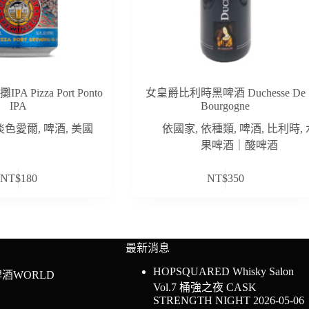
 Pizza Port Ponto
女皇爵比利時黑啤酒 Duchesse De
IPA
Bourgogne
淡色愛爾
,
啤酒
,
美國
依國家
,
依種類
,
啤酒
,
比利時
,
果啤酒｜酸啤酒
NT$
180
NT$
350
最新消息
HOPSQUARED Whisky Salon
酒WORLD
Vol.7 桶強之夜 CASK
STRENGTH NIGHT
2026-05-06