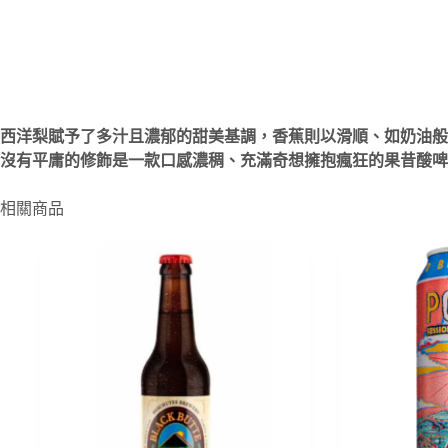
西洋梨賦予了多汁且濃郁的甜美基調，香蕉則以滑順、如奶油般
沒有平庸的
修飾是
一款口感濃稠、充滿
奇想擁抱
瘋狂的果昔酸啤
相關商品