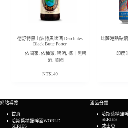
德舒特黑山波特黑啤酒 Deschutes
比薩港點點續攤IPA
Black Butte Porter
依國家
,
依種類
,
啤酒
,
棕｜黑啤
印度
酒
,
美國
NT$
140
網站導覽
酒品分類
首頁
哈斯葵精釀啤
SERIES
哈斯葵精釀啤酒WORLD
威士忌
SERIES