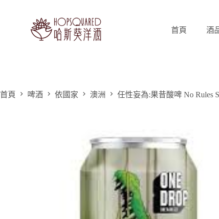
跳
至
主
首頁
酒
要
內
容
首頁
啤酒
依國家
澳洲
任性妄為:果昔酸啤 No Rules Smo