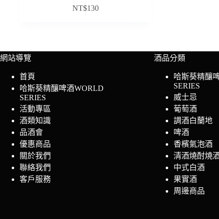
NT$
130
網站導覽
酒品分類
首頁
哈斯葵精釀啤
SERIES
哈斯葵精釀啤酒WORLD
威士忌
SERIES
活動專區
葡萄酒
酒類知識
調酒白蘭地
品酒會
啤酒
優惠商品
香檳氣泡酒
關於我們
清酒燒酎燒
聯絡我們
中式白酒
客戶服務
果實酒
周邊商品