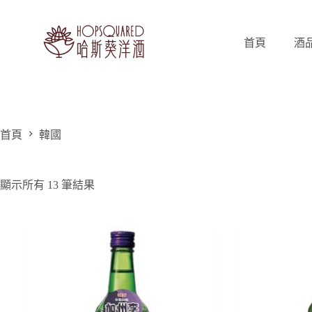
跳
至
主
首頁
酒
要
內
容
首頁
韓國
顯示所有 13 筆結果