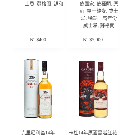
士忌
,
蘇格蘭
,
調和
依國家
,
依種類
,
原
酒
,
單一純麥
,
威士
忌
,
稀缺｜高年份
威士忌
,
蘇格蘭
NT$
400
NT$
5,900
克里尼利基14年
卡杜14年原酒黑岩紅花