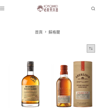
跳
至
主
要
內
容
首頁
蘇格蘭