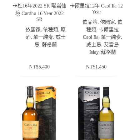
卡杜16年2022 SR 曜岩仙
卡爾里拉12年 Caol Ila 12
Year
境 Cardhu 16 Year 2022
SR
依品牌
,
依國家
,
依
依國家
,
依種類
,
原
種類
,
卡爾里拉
酒
,
單一純麥
,
威士
Caol Ila
,
單一純麥
,
忌
,
蘇格蘭
威士忌
,
艾雷島
Islay
,
蘇格蘭
NT$
5,400
NT$
1,450