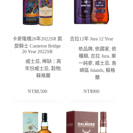
卡麥隆橋26年2022SR 凱
吉拉12年 Jura 12 Year
旋騎士 Cameron Bridge
依品牌
,
依國家
,
依
26 Year 2022SR
種類
,
吉拉 Jura
,
單
威士忌
,
稀缺｜高
一純麥
,
威士忌
,
島
年份威士忌
,
穀物
,
嶼區 Islands
,
蘇格
蘇格蘭
蘭
NT$
8,500
NT$
900