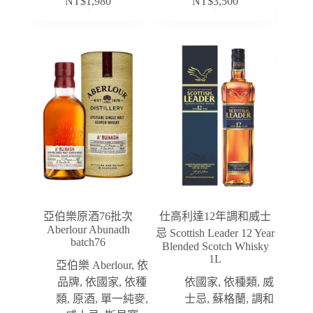
NT$
1,980
NT$
3,500
亞伯樂原酒76批次
仕高利達12年調和威士
Aberlour Abunadh
忌 Scottish Leader 12 Year
batch76
Blended Scotch Whisky
1L
亞伯樂 Aberlour
,
依
品牌
,
依國家
,
依種
依國家
,
依種類
,
威
類
,
原酒
,
單一純麥
,
士忌
,
蘇格蘭
,
調和