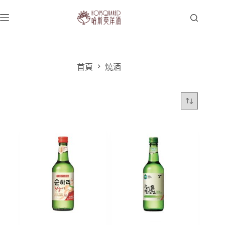
跳
至
主
要
內
容
首頁
燒酒