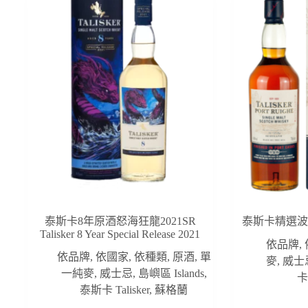
泰斯卡8年原酒怒海狂龍2021SR
泰斯卡精選波特 Ta
Talisker 8 Year Special Release 2021
依品牌
,
依品牌
,
依國家
,
依種類
,
原酒
,
單
麥
,
威士
一純麥
,
威士忌
,
島嶼區 Islands
,
卡 
泰斯卡 Talisker
,
蘇格蘭