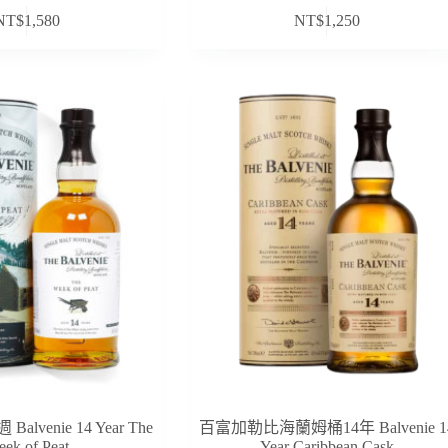
NT$
1,580
NT$
1,250
lvenie 14 Year The
百富加勒比海蘭姆桶14年 Balvenie 1
ek of Peat
Year Caribbean Cask