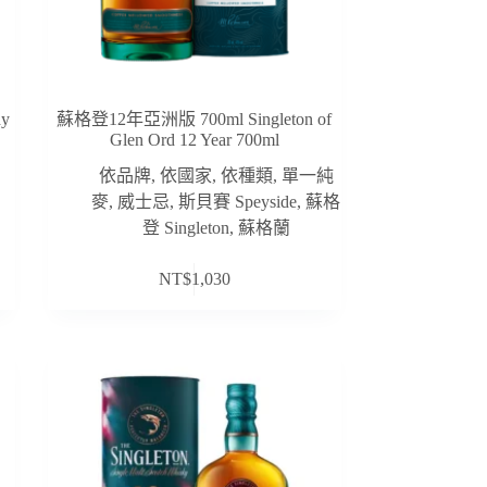
y
蘇格登12年亞洲版 700ml Singleton of
Glen Ord 12 Year 700ml
依品牌
,
依國家
,
依種類
,
單一純
麥
,
威士忌
,
斯貝賽 Speyside
,
蘇格
登 Singleton
,
蘇格蘭
NT$
1,030