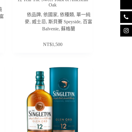
Oak
純
依品牌
,
依國家
,
依種類
,
單一純
富
麥
,
威士忌
,
斯貝賽 Speyside
,
百富
Balvenie
,
蘇格蘭
NT$
1,500