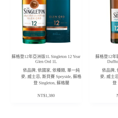
蘇格登12年亞洲版1L Singleton 12 Year
蘇格登12年歐洲版
Glen Ord 1L
Dufft
依品牌
,
依國家
,
依種類
,
單一純
依品牌
,
麥
,
威士忌
,
斯貝賽 Speyside
,
蘇格
麥
,
威士
登 Singleton
,
蘇格蘭
登 
NT$
1,380