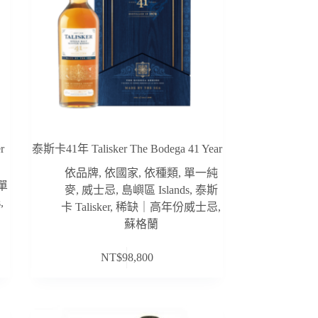
r
泰斯卡41年 Talisker The Bodega 41 Year
依品牌
,
依國家
,
依種類
,
單一純
單
麥
,
威士忌
,
島嶼區 Islands
,
泰斯
s
,
卡 Talisker
,
稀缺｜高年份威士忌
,
蘇格蘭
NT$
98,800