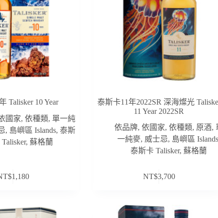
alisker 10 Year
泰斯卡11年2022SR 深海燦光 Taliske
11 Year 2022SR
依國家
,
依種類
,
單一純
依品牌
,
依國家
,
依種類
,
原酒
,
忌
,
島嶼區 Islands
,
泰斯
一純麥
,
威士忌
,
島嶼區 Island
Talisker
,
蘇格蘭
泰斯卡 Talisker
,
蘇格蘭
NT$
1,180
NT$
3,700