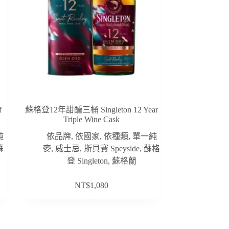
f
蘇格登12年甜醺三桶 Singleton 12 Year
Triple Wine Cask
純
依品牌
,
依國家
,
依種類
,
單一純
蘇
麥
,
威士忌
,
斯貝賽 Speyside
,
蘇格
登 Singleton
,
蘇格蘭
NT$
1,080