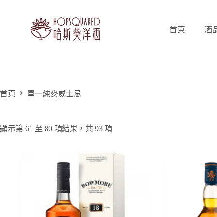
跳
至
主
首頁
酒
要
內
容
首頁
單一純麥威士忌
顯示第 61 至 80 項結果，共 93 項