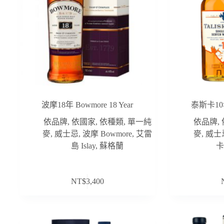
波摩18年 Bowmore 18 Year
泰斯卡10年 T
依品牌
,
依國家
,
依種類
,
單一純
依品牌
,
麥
,
威士忌
,
波摩 Bowmore
,
艾雷
麥
,
威士
島 Islay
,
蘇格蘭
卡 
NT$
3,400