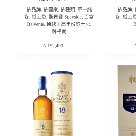
依品牌
,
依國家
,
依種類
,
單一純
依品牌
,
麥
,
威士忌
,
斯貝賽 Speyside
,
百富
麥
,
威士
Balvenie
,
稀缺｜高年份威士忌
,
B
蘇格蘭
NT$
2,400