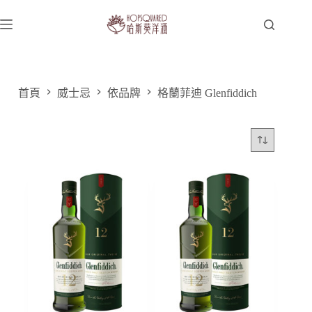
跳
至
主
要
內
容
首頁
威士忌
依品牌
格蘭菲迪 Glenfiddich