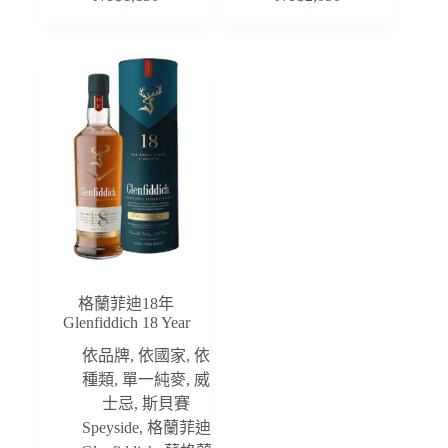
格蘭菲迪18年
Glenfiddich 18 Year
依品牌
,
依國家
,
依
種類
,
單一純麥
,
威
士忌
,
斯貝賽
Speyside
,
格蘭菲迪