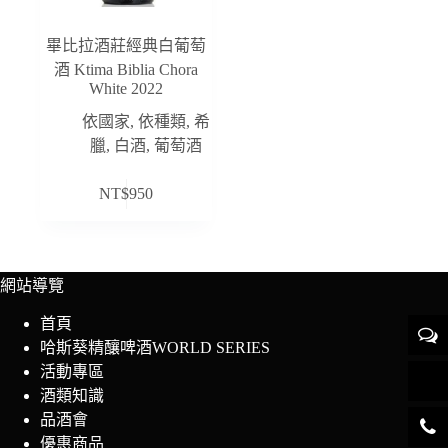
畢比拉酒莊經典白葡萄
酒 Ktima Biblia Chora
White 2022
依國家
,
依種類
,
希
臘
,
白酒
,
葡萄酒
NT$
950
網站導覽
首頁
哈斯葵精釀啤酒WORLD SERIES
活動專區
酒類知識
品酒會
優惠商品