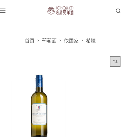
跳
至
主
要
內
容
首頁
葡萄酒
依國家
希臘