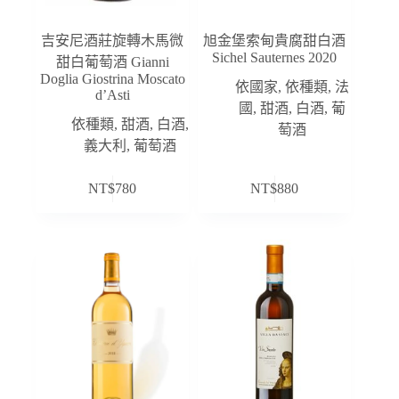
吉安尼酒莊旋轉木馬微
旭金堡索甸貴腐甜白酒
Sichel Sauternes 2020
甜白葡萄酒 Gianni
Doglia Giostrina Moscato
依國家
,
依種類
,
法
d’Asti
國
,
甜酒
,
白酒
,
葡
依種類
,
甜酒
,
白酒
,
萄酒
義大利
,
葡萄酒
NT$
780
NT$
880