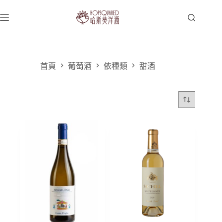
跳
至
主
要
內
容
首頁
葡萄酒
依種類
甜酒