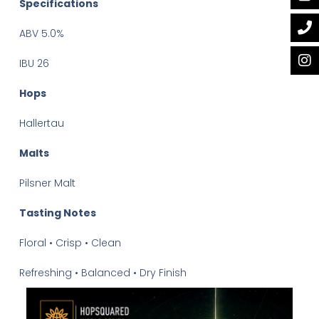
Specifications
ABV 5.0%
IBU 26
Hops
Hallertau
Malts
Pilsner Malt
Tasting Notes
Floral • Crisp • Clean
Refreshing • Balanced • Dry Finish