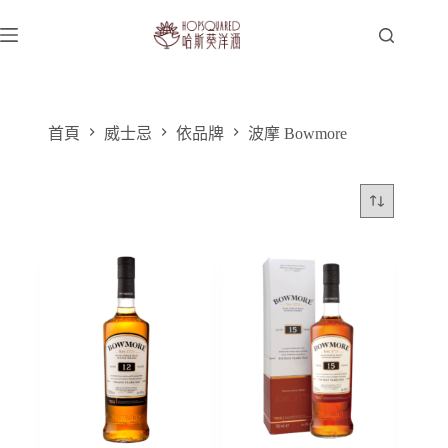
跳
至
主
要
內
容
首頁
威士忌
依品牌
波摩 Bowmore