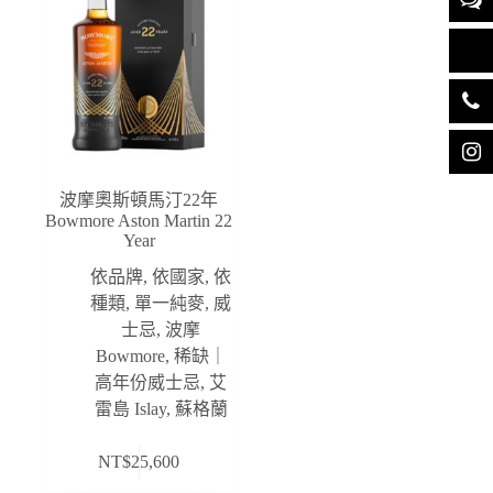
波摩奧斯頓馬汀22年
Bowmore Aston Martin 22
Year
依品牌
,
依國家
,
依
種類
,
單一純麥
,
威
士忌
,
波摩
Bowmore
,
稀缺｜
高年份威士忌
,
艾
雷島 Islay
,
蘇格蘭
NT$
25,600